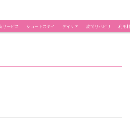
所サービス
ショートステイ
デイケア
訪問リハビリ
利用