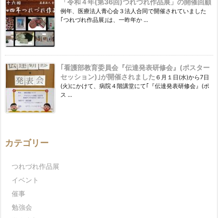
「令和４年(第36回)つれづれ作品展」の開催回顧
例年、医療法人青心会３法人合同で開催されていました
｢つれづれ作品展｣は、一昨年か ...
｢看護部教育委員会『伝達発表研修会』(ポスター
セッション)｣が開催されました
６月１日(水)から7日
(火)にかけて、病院４階講堂にて｢『伝達発表研修会』(ポ
ス ...
カテゴリー
つれづれ作品展
イベント
催事
勉強会