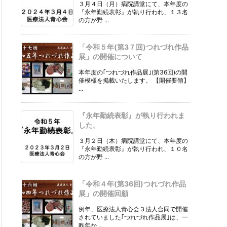
３月４日（月）病院講堂にて、本年度の
『永年勤続表彰』が執り行われ、１３名
の方が野 ...
「令和５年(第3７回)つれづれ作品
展」の開催について
本年度の｢つれづれ作品展｣(第36回)の開
催模様を掲載いたします。 【開催要領】
...
『永年勤続表彰』が執り行われま
した。
３月２日（木）病院講堂にて、本年度の
『永年勤続表彰』が執り行われ、１０名
の方が野 ...
「令和４年(第36回)つれづれ作品
展」の開催回顧
例年、医療法人青心会３法人合同で開催
されていました｢つれづれ作品展｣は、一
昨年か ...