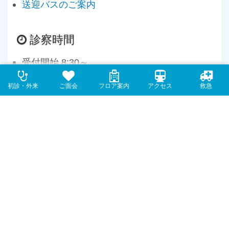
送迎バスのご案内
診察時間
受付開始 8:30～
月～土：午前 9時～12時
初診・外来
外来
ご面会
入院
フロア案内
フロア案内
アクセス
アクセス
救急
救急
休診日：
日曜・祝日・年末年始・3月1日
診察時間外受付 ： 24時間受付
面会時間
お知らせをご確認ください。
お見舞いメールのご案内
ご案内