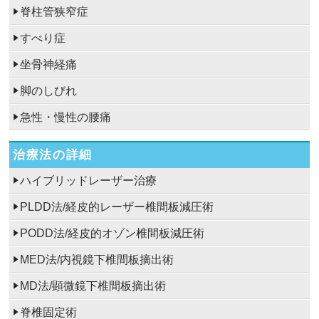
脊柱管狭窄症
すべり症
坐骨神経痛
脚のしびれ
急性・慢性の腰痛
治療法の詳細
ハイブリッドレーザー治療
PLDD法/経皮的レーザー椎間板減圧術
PODD法/経皮的オゾン椎間板減圧術
MED法/内視鏡下椎間板摘出術
MD法/顕微鏡下椎間板摘出術
脊椎固定術