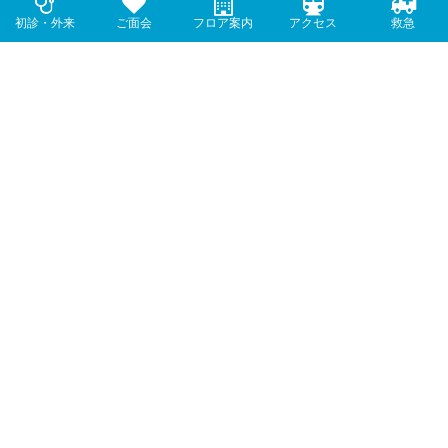
FAX 0743-59-0022
初診・外来
外来
ご面会
入院
フロア案内
フロア案内
アクセス
アクセス
救急
救急
アクセス
1. ＪＲ大和路線郡山駅下車
駅前からバス・タクシーで約5分
駅前から徒歩で約20分
2. 近鉄橿原線郡山駅下車
駅前からタクシーで約5分
駅前から徒歩で約20分
アクセス方法
送迎バスのご案内
診察時間